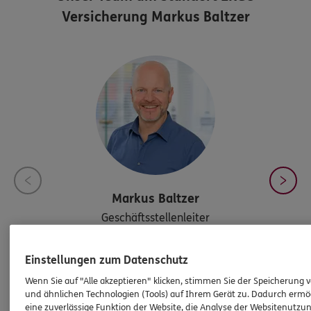
Versicherung Markus Baltzer
Markus
Baltzer
Geschäftsstellenleiter
Einstellungen zum Datenschutz
Tel:
089/189459-70
Wenn Sie auf "Alle akzeptieren" klicken, stimmen Sie der Speicherung 
markus.baltzer@ergo.de
und ähnlichen Technologien (Tools) auf Ihrem Gerät zu. Dadurch ermö
eine zuverlässige Funktion der Website, die Analyse der Websitenutzun