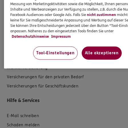
Messung von Marketingaktivitäten sowie die Möglichkeit, Ihnen persona
Inhalte und Werbeanzeigen zur Verfügung zu stellen, z.B. durch die N
Facebook Audiences oder Google Ads. Falls Sie
nicht zustimmen
möchten
keine für Sie maßgeschneiderte Anpassung und Werbung auf dieser Se
Sie können Ihre Entscheidungen jederzeit über den Button "Tool-Eins
anpassen. Näheres zu den eingesetzten Tools finden Sie unter
Produkte
Datenschutzhinweise
Impressum
Zahnversicherungen
Tool-Einstellungen
Alle akzeptieren
Kfz-Versicherung
Krankenversicherung
Versicherungen für den privaten Bedarf
Versicherungen für Geschäftskunden
Hilfe & Services
E-Mail schreiben
Schaden melden