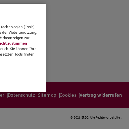
 Technologien (Tools)
se der Websitenutzung,
 Werbeanzeigen zur
icht zustimmen
glich. Sie können Ihre
setzten Tools finden
er
Datenschutz
Sitemap
Cookies
Vertrag widerrufen
©
2026 ERGO. Alle Rechte vorbehalten.