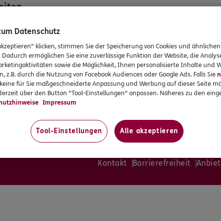
eiten
 zum Datenschutz
:30
:30
akzeptieren" klicken, stimmen Sie der Speicherung von Cookies und ähnlichen
:30
. Dadurch ermöglichen Sie eine zuverlässige Funktion der Website, die Analy
:30
rketingaktivitäten sowie die Möglichkeit, Ihnen personalisierte Inhalte und
:00
n, z.B. durch die Nutzung von Facebook Audiences oder Google Ads. Falls Sie
n
en
r keine für Sie maßgeschneiderte Anpassung und Werbung auf dieser Seite mö
erzeit über den Button "Tool-Einstellungen" anpassen. Näheres zu den einge
ung sind Termine auch außerhalb
hutzhinweise
Impressum
ten möglich.
Tool-Einstellungen
Alle akzeptieren
Kontakt
Barrierefreiheit
Anbiet