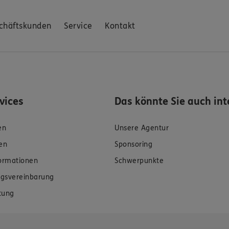
chäftskunden
Service
Kontakt
rvices
Das könnte Sie auch int
en
Unsere Agentur
en
Sponsoring
formationen
Schwerpunkte
gsvereinbarung
tung