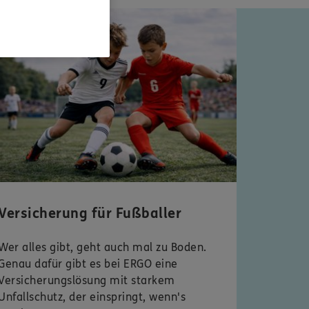
 Typentest
Versicherung für Fußballer
Wer alles gibt, geht auch mal zu Boden.
Genau dafür gibt es bei ERGO eine
Versicherungslösung mit starkem
Unfallschutz, der einspringt, wenn's