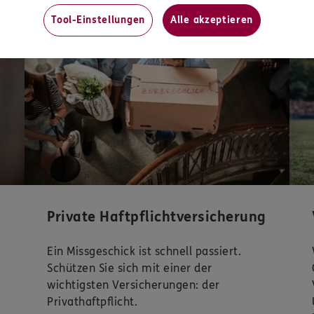
Mit
Tool-Einstellungen
Alle akzeptieren
Private Haftpflichtversicherung
Ein Missgeschick ist schnell passiert.
Schützen Sie sich mit einer der
wichtigsten Versicherungen: der
Privathaftpflicht.