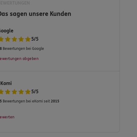
BEWERTUNGEN
Das sagen unsere Kunden
Google
5
/
5
8
Bewertungen bei Google
ewertungen abgeben
eKomi
5
/
5
5
Bewertungen bei eKomi seit
2015
ewerten