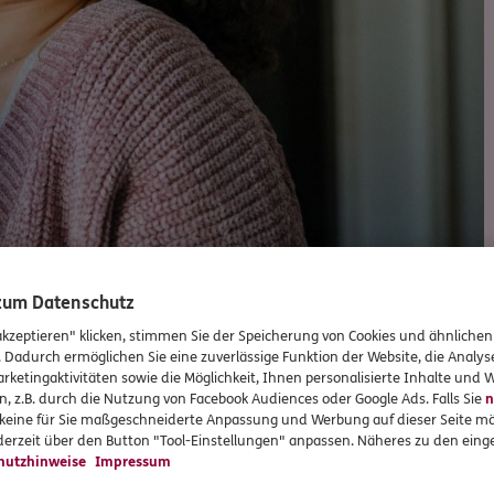
 zum Datenschutz
Versicherungen und Vorsorge
akzeptieren" klicken, stimmen Sie der Speicherung von Cookies und ähnlichen
. Dadurch ermöglichen Sie eine zuverlässige Funktion der Website, die Analy
rketingaktivitäten sowie die Möglichkeit, Ihnen personalisierte Inhalte und
n, z.B. durch die Nutzung von Facebook Audiences oder Google Ads. Falls Sie
n
r keine für Sie maßgeschneiderte Anpassung und Werbung auf dieser Seite mö
Unsere beliebtesten Produkte
erzeit über den Button "Tool-Einstellungen" anpassen. Näheres zu den einge
hutzhinweise
Impressum