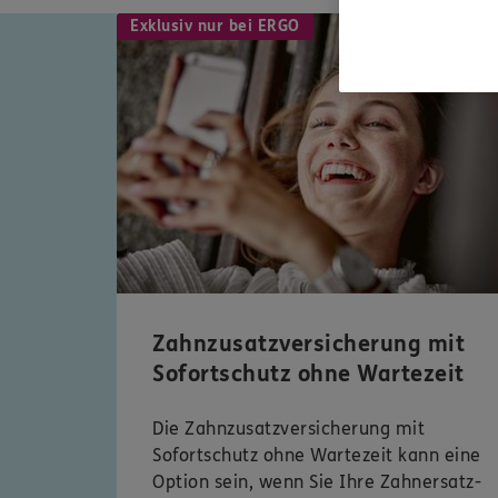
Exklusiv nur bei ERGO
Zahnzusatzversicherung mit
Sofortschutz ohne Wartezeit
Die Zahnzusatzversicherung mit
Sofortschutz ohne Wartezeit kann eine
Option sein, wenn Sie Ihre Zahnersatz-