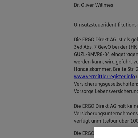
Dr. Oliver Willmes
Umsatzsteueridentifikation
Die ERGO Direkt AG ist als 
34d Abs. 7 GewO bei der IHK
GUZL-9MVR8-34 eingetragen. D
werden kann, wird geführt v
Handelskammer, Breite Str. 29
www.vermittlerregister.info
u
Versicherungsgesellschaften
Vorsorge Lebensversicherun
Die ERGO Direkt AG hält kein
Versicherungsunternehmens. 
verfügt unmittelbar über 100
Die ERGO Direkt AG nimmt ver