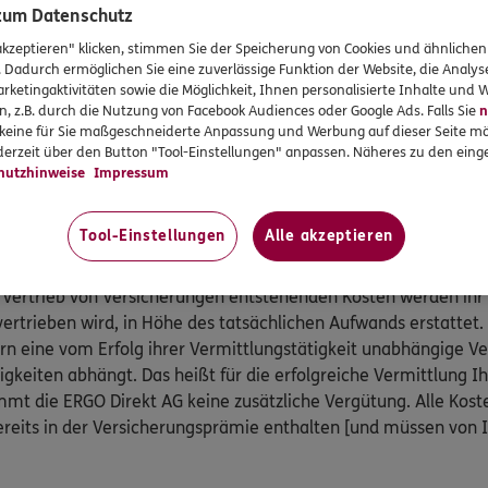
gungsgesetzes teil:
 zum Datenschutz
akzeptieren" klicken, stimmen Sie der Speicherung von Cookies und ähnlichen
 Kranken- und Pflegeversicherung, Postfach 06 02 22, 10052 B
. Dadurch ermöglichen Sie eine zuverlässige Funktion der Website, die Analy
 89 31,
www.pkv-ombudsmann.de
, sofern es um Streitigkeit
rketingaktivitäten sowie die Möglichkeit, Ihnen personalisierte Inhalte und
 Pflegeversicherungen geht.
n, z.B. durch die Nutzung von Facebook Audiences oder Google Ads. Falls Sie
n
smann e.V., Postfach 080632, 10006 Berlin, Telefon: 0800 / 3 6
r keine für Sie maßgeschneiderte Anpassung und Werbung auf dieser Seite mö
erzeit über den Button "Tool-Einstellungen" anpassen. Näheres zu den einge
@versicherungsombudsmann.de
,
http://www.versicherungso
hutzhinweise
Impressum
ammenhang mit anderen privaten Versicherungen geht (außer K
Tool-Einstellungen
Alle akzeptieren
ratung an.
 Vertrieb von Versicherungen entstehenden Kosten werden ihr
vertrieben wird, in Höhe des tatsächlichen Aufwands erstattet.
ern eine vom Erfolg ihrer Vermittlungstätigkeit unabhängige 
igkeiten abhängt. Das heißt für die erfolgreiche Vermittlung I
mt die ERGO Direkt AG keine zusätzliche Vergütung. Alle Kost
reits in der Versicherungsprämie enthalten [und müssen von 