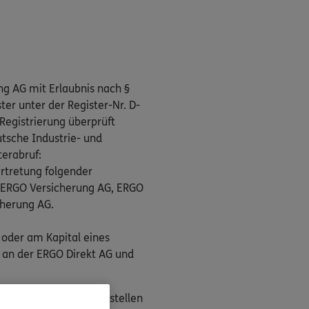
ng AG mit Erlaubnis nach §
er unter der Register-Nr. D-
Registrierung überprüft
tsche Industrie- und
terabruf:
rtretung folgender
, ERGO Versicherung AG, ERGO
cherung AG.
 oder am Kapital eines
 an der ERGO Direkt AG und
n als Streitbeilegungsstellen