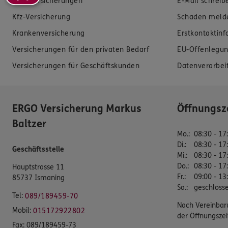
Zahnversicherungen
E-Mail schreib
Kfz-Versicherung
Schaden meld
Krankenversicherung
Erstkontaktin
Versicherungen für den privaten Bedarf
EU-Offenlegun
Versicherungen für Geschäftskunden
Datenverarbei
ERGO Versicherung Markus
Öffnungsz
Baltzer
Mo.
:
08:30 - 17
Di.
:
08:30 - 17
Geschäftsstelle
Mi.
:
08:30 - 17
Do.
:
08:30 - 17
Hauptstrasse 11
Fr.
:
09:00 - 13
85737 Ismaning
Sa.
:
geschloss
Tel:
089/189459-70
Nach Vereinbar
Mobil:
015172922802
der Öffnungszei
Fax:
089/189459-73