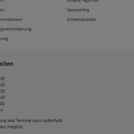
en
Unsere Agentur
en
Sponsoring
formationen
Schwerpunkte
gsvereinbarung
tung
eiten
:30
:30
:30
:30
:00
en
ung sind Termine auch außerhalb
ten möglich.