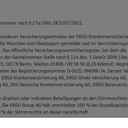
snummer nach § 27a UStG: DE320715822.
gebundener Versicherungsvertreter der ERGO Krankenversicheru
 für München und Oberbayern gemeldet und im Vermittlerregist
as öffentliche Versicherungsvermittlerregister, bei dem die 
on der Gemeinsamen Stelle nach § 11a Abs. 1 GewO: DIHK | Deu
, 10178 Berlin, Telefon: 01806 / 00 58 50 (0,20 €/Anruf). Regis
nter der Registrierungsnummer D-GUZL-9MVR8-34. Derzeit Ve
: ERGO Krankenversicherung AG, ERGO Direkt Versicherung AG
g AG, DKV Deutsche Krankenversicherung AG, ERGO Reiseversi
e direkten oder indirekten Beteiligungen an den Stimmrechten
Die ERGO Group AG hält unmittelbar 100 % des Grundkapitals
 % der Stimmrechte an dieser Gesellschaft.
pflichtend an folgenden außergerichtlichen Schlichtungsstelle