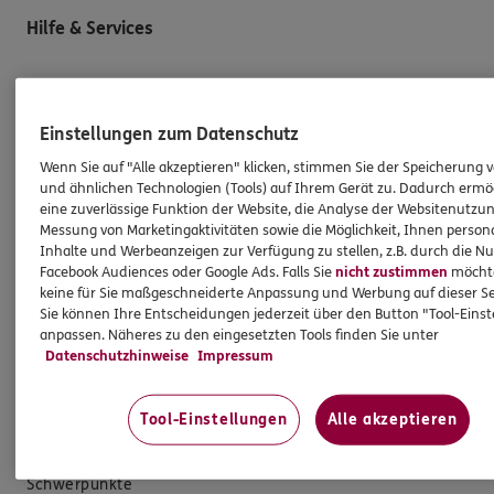
Hilfe & Services
E-Mail schreiben
Schaden melden
Einstellungen zum Datenschutz
Erstkontaktinformationen
Wenn Sie auf "Alle akzeptieren" klicken, stimmen Sie der Speicherung 
und ähnlichen Technologien (Tools) auf Ihrem Gerät zu. Dadurch ermö
EU-Offenlegungsvereinbarung
eine zuverlässige Funktion der Website, die Analyse der Websitenutzun
Datenverarbeitung
Messung von Marketingaktivitäten sowie die Möglichkeit, Ihnen persona
Inhalte und Werbeanzeigen zur Verfügung zu stellen, z.B. durch die N
Facebook Audiences oder Google Ads. Falls Sie
nicht zustimmen
möchten
Das könnte Sie auch interessieren
keine für Sie maßgeschneiderte Anpassung und Werbung auf dieser Se
Sie können Ihre Entscheidungen jederzeit über den Button "Tool-Eins
anpassen. Näheres zu den eingesetzten Tools finden Sie unter
Unsere Agentur
Datenschutzhinweise
Impressum
Standorte
Sponsoring
Tool-Einstellungen
Alle akzeptieren
Kooperationspartner
Schwerpunkte